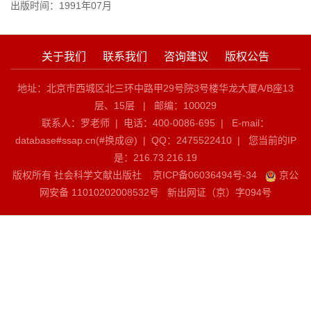
出版时间：1991年07月
关于我们
联系我们
咨询建议
版权公告
地址：北京市西城区北三环中路甲29号院3号楼华龙大厦A/B座13
层、15层 | 邮编：100029
联系人：罗老师 | 电话：400-0086-695 | E-mail：
database#ssap.cn(#换成@)
| QQ：2475522410 | 您当前的IP
是：
216.73.216.19
版权所有 社会科学文献出版社
京ICP备06036494号-34
京公
网安备 11010202008532号
新出网证（京）字094号