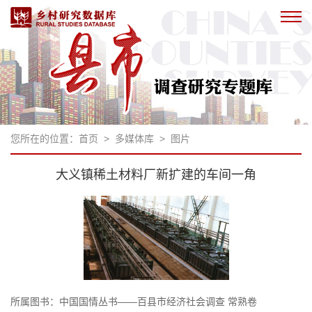
您所在的位置：
首页
>
多媒体库
>
图片
大义镇稀土材料厂新扩建的车间一角
所属图书：
中国国情丛书——百县市经济社会调查 常熟卷