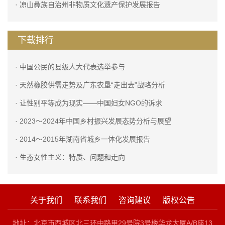
· 凉山彝族自治州非物质文化遗产保护发展报告
下载排行
· 中国公民的县级人大代表选举参与
· 天然橡胶供需走势及广东农垦“走出去”战略分析
· 让性别平等成为现实——中国妇女NGO的诉求
· 2023～2024年中国乡村振兴发展态势分析与展望
· 2014～2015年湖南省城乡一体化发展报告
· 生态女性主义：特质、问题和走向
关于我们
联系我们
咨询建议
版权公告
地址：北京市西城区北三环中路甲29号院3号楼华龙大厦A/B座13