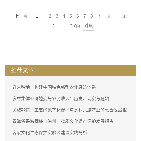
上一页
1
2
3
4
5
6
7
8
下一页
第
/17页
跳转
推荐文章
· 谁来种地：构建中国特色新型农业经济体系
· 农村集体经济嬗变与农民收入：历史、现实与逻辑
· 民族非遗手工艺的数字化保护与乡村文旅产业的融合发展报告——...
· 青海省果洛藏族自治州非物质文化遗产保护发展报告
· 客家文化生态保护实验区建设实践分析