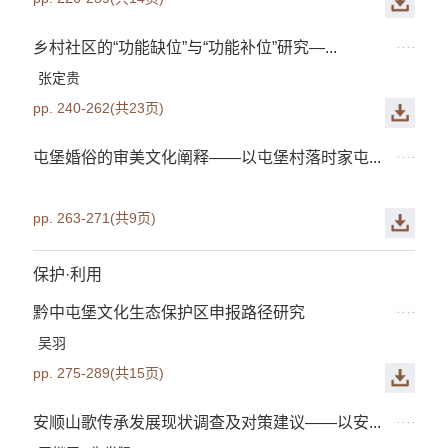
乡村社区的“功能缺位”与“功能补位”研究—...
张定贵
pp. 240-262(共23页)
屯堡婚俗的审美文化阐释——以屯堡村落时家屯...
pp. 263-271(共9页)
保护·利用
黔中屯堡文化生态保护区申报路径研究
吴羽
pp. 275-289(共15页)
安顺山歌传承发展现状调查及对策建议——以安...