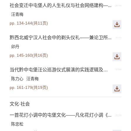
社会变迁中屯堡人的人生礼仪与社会网络建构—...
汪青梅
pp. 134-144(共11页)
黔西北威宁汉人社会中的剃头仪礼——兼论卫所...
卯丹
pp. 145-160(共16页)
当代黔中屯堡汪公巡游仪式展演的实践逻辑及启示
陈力心
汪青梅
pp. 161-179(共19页)
文化·社会
一首花灯小调中的屯堡文化——凡化花灯小调《...
陈忠松