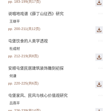
pp. 183-199(共17页)
说唱地戏谱《薛丁山征西》研究
王继平
pp. 200-211(共12页)
屯堡饮食的人类学透视
杜成材
pp. 212-219(共8页)
安顺屯堡民居建筑装饰雕刻初探
何谦
pp. 220-225(共6页)
屯堡家风、民风与核心价值观研究
吕燕平
pp. 226-239(共14页)