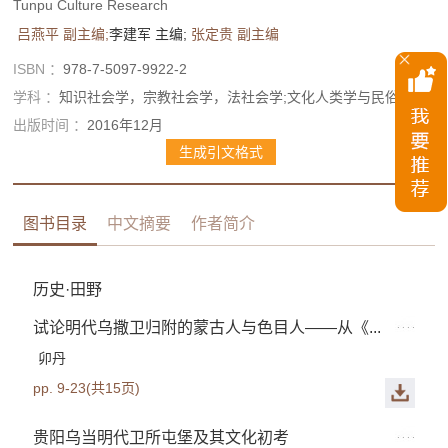
Tunpu Culture Research
吕燕平
副主编;
李建军
主编;
张定贵
副主编
ISBN ：
978-7-5097-9922-2
学科 ：
知识社会学，宗教社会学，法社会学;文化人类学与民俗学
出版时间 ：
2016年12月
生成引文格式
图书目录
中文摘要
作者简介
历史·田野
试论明代乌撒卫归附的蒙古人与色目人——从《...
卯丹
pp. 9-23(共15页)
贵阳乌当明代卫所屯堡及其文化初考