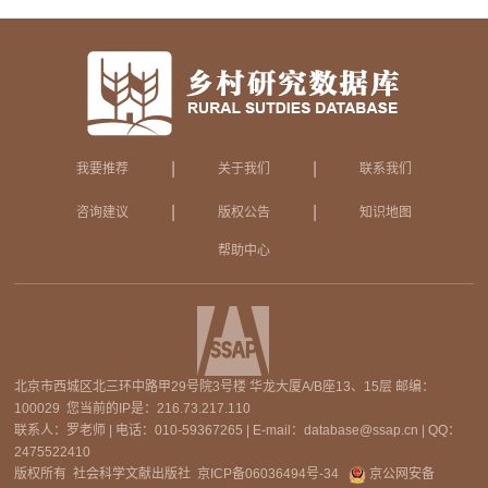
|
|
我要推荐
关于我们
联系我们
|
|
咨询建议
版权公告
知识地图
帮助中心
北京市西城区北三环中路甲29号院3号楼 华龙大厦A/B座13、15层 邮编：
100029 您当前的IP是：
216.73.217.110
联系人：罗老师 | 电话：010-59367265 | E-mail：database@ssap.cn | QQ：
2475522410
版权所有 社会科学文献出版社
京ICP备06036494号-34
京公网安备