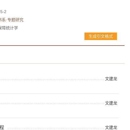
65-2
书系·专题研究
保障统计学
生成引文格式
文建龙
文建龙
程
文建龙