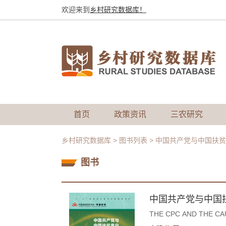
欢迎来到
乡村研究数据库！
首页
政策资讯
三农研究
乡村研究数据库
>
图书列表
>
中国共产党与中国扶贫
图书
中国共产党与中国
THE CPC AND THE CA