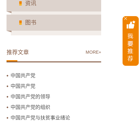
资讯
图书
推荐文章
MORE+
中国共产党
中国共产党
中国共产党的领导
中国共产党的组织
中国共产党与扶贫事业绪论