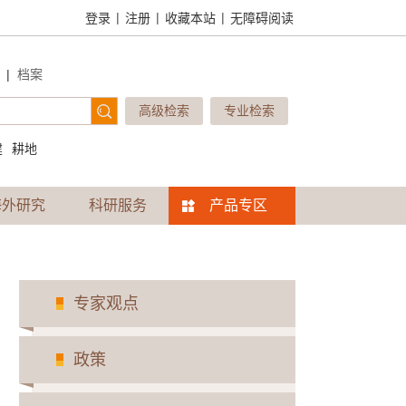
|
|
|
登录
注册
收藏本站
无障碍阅读
|
档案
高级检索
专业检索
建
耕地
海外研究
科研服务
产品专区
专家观点
政策