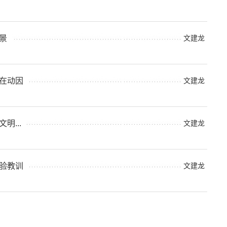
景
文建龙
在动因
文建龙
...
文建龙
验教训
文建龙