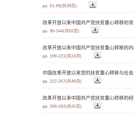
pp. 51-89(共39页)
改革开放以来中国共产党扶贫重心转移的背
pp. 90-144(共55页)
改革开放以来中国共产党扶贫重心转移的内
pp. 198-221(共24页)
中国改革开放以来党的扶贫重心转移与社会文明
pp. 222-267(共46页)
改革开放以来中国共产党扶贫重心转移的经
pp. 268-292(共25页)