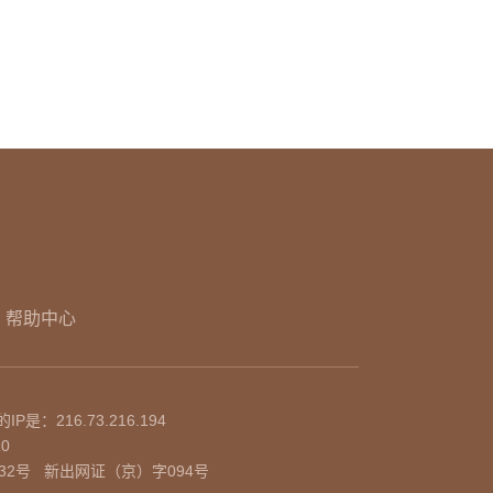
帮助中心
的IP是：
216.73.216.194
10
32号
新出网证（京）字094号