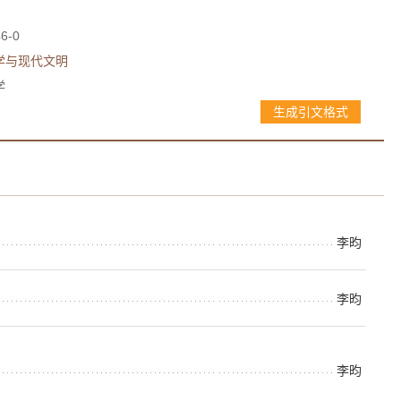
46-0
学与现代文明
学
生成引文格式
李昀
李昀
李昀