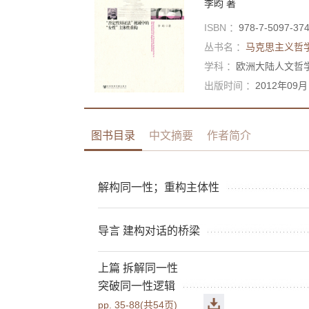
李昀
著
ISBN ：
978-7-5097-37
丛书名 ：
马克思主义哲
学科 ：
欧洲大陆人文哲
出版时间 ：
2012年09月
图书目录
中文摘要
作者简介
解构同一性；重构主体性
导言 建构对话的桥梁
上篇 拆解同一性
突破同一性逻辑
pp. 35-88(共54页)