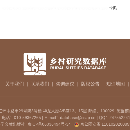
李昀
|
关于我们
|
联系我们
|
咨询建议
|
版权公告
|
知识地图
|
中路甲29号院3号楼 华龙大厦A/B座13、15层 邮编：100029 您当前
：010-59367265 | E-mail：database@ssap.cn | QQ：24755224
科学文献出版社
京ICP备06036494号-34
京公网安备 110102020085