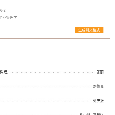
36-2
企业管理学
生成引文格式
构建
张丽
刘德良
刘庆振
陈少峰
平慧江