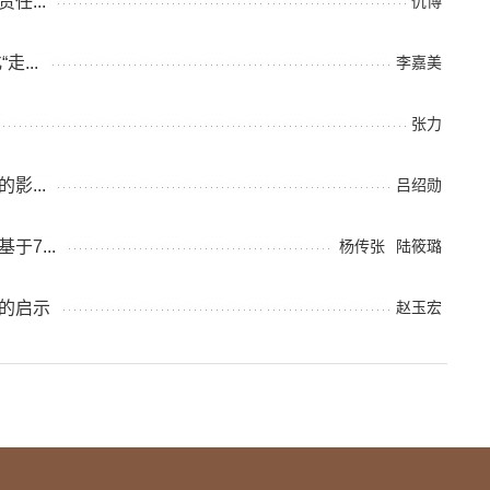
...
仇博
...
李嘉美
张力
...
吕绍勋
7...
杨传张
陆筱璐
的启示
赵玉宏