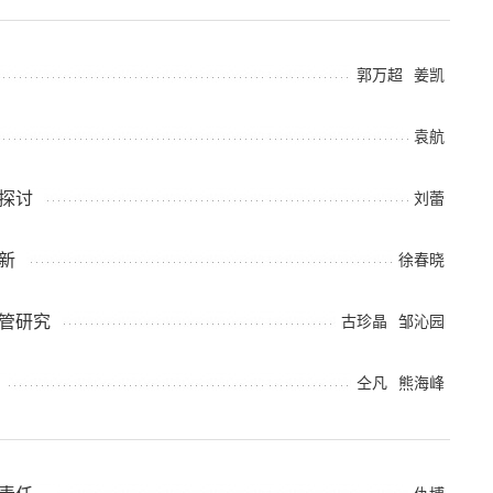
郭万超
姜凯
袁航
探讨
刘蕾
新
徐春晓
管研究
古珍晶
邹沁园
仝凡
熊海峰