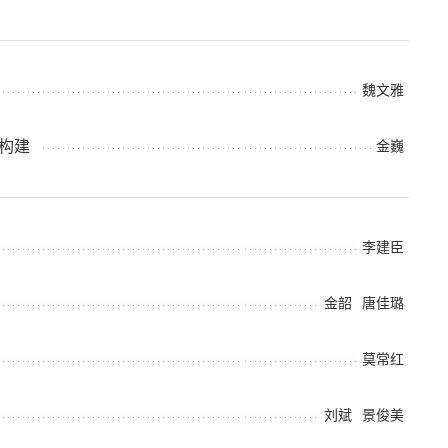
魏文雅
构建
金巍
李建臣
金韶
唐佳璐
莫常红
刘斌
景俊美