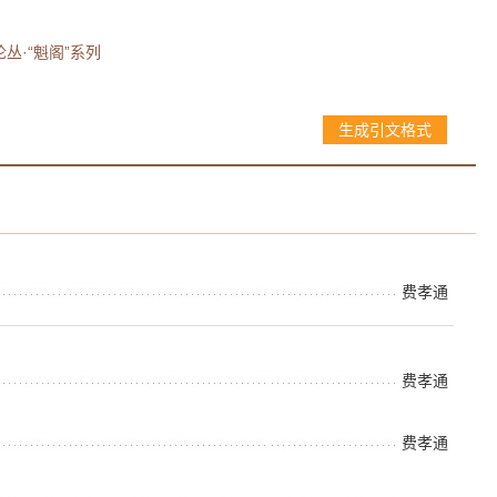
丛·“魁阁”系列
生成引文格式
费孝通
费孝通
费孝通