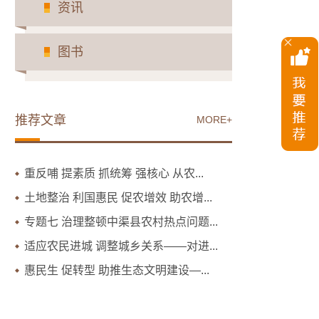
资讯
图书
推荐文章
MORE+
重反哺 提素质 抓统筹 强核心 从农...
土地整治 利国惠民 促农增效 助农增...
专题七 治理整顿中渠县农村热点问题...
适应农民进城 调整城乡关系——对进...
惠民生 促转型 助推生态文明建设—...