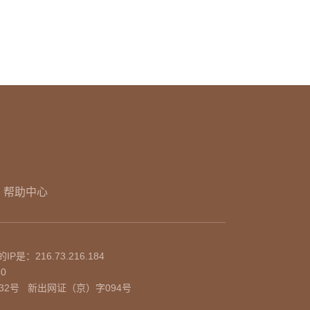
帮助中心
的IP是：
216.73.216.184
10
32号
新出网证（京）字094号