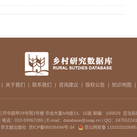
|
关于我们
|
联系我们
|
咨询建议
|
版权公告
|
知识地图
|
中路甲29号院3号楼 华龙大厦A/B座13、15层 邮编：100029 您当前
：010-59367265 | E-mail：database@ssap.cn | QQ：24755224
科学文献出版社
京ICP备06036494号-34
京公网安备 110102020085