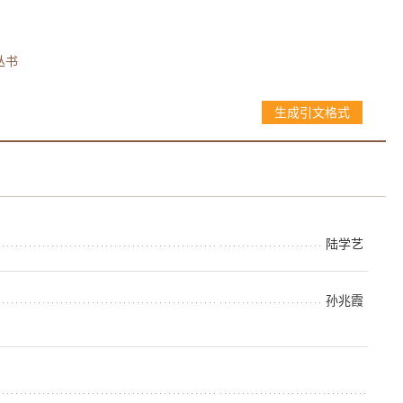
丛书
生成引文格式
陆学艺
孙兆霞