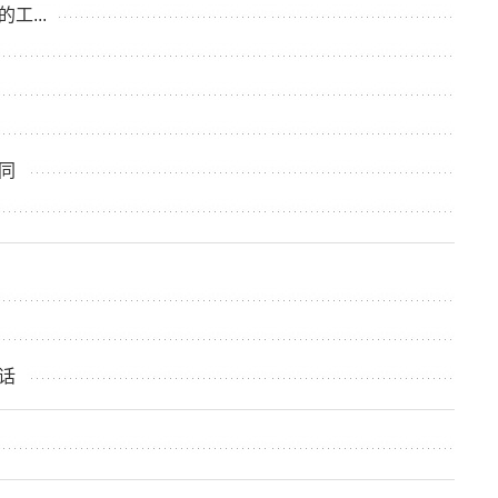
...
同
话