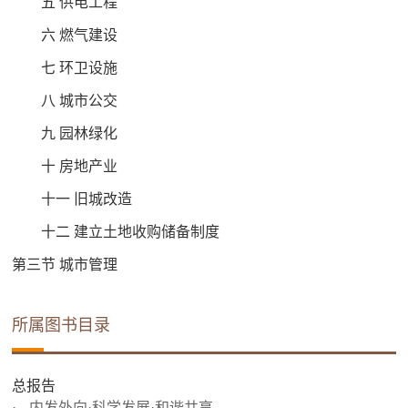
五 供电工程
六 燃气建设
七 环卫设施
八 城市公交
九 园林绿化
十 房地产业
十一 旧城改造
十二 建立土地收购储备制度
第三节 城市管理
所属图书目录
总报告
内发外向·科学发展·和谐共享