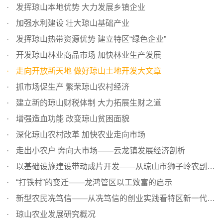
发挥琼山本地优势 大力发展乡镇企业
加强水利建设 壮大琼山基础产业
发挥琼山热带资源优势 建立特区“绿色企业”
开发琼山林业商品市场 加快林业生产发展
走向开放新天地 做好琼山土地开发大文章
抓市场促生产 繁荣琼山农村经济
建立新的琼山财税体制 大力拓展生财之道
增强造血功能 改变琼山贫困面貌
深化琼山农村改革 加快农业走向市场
走出小农户 奔向大市场——云龙镇发展经济剖析
以基础设施建设带动成片开发——从琼山市狮子岭农副产品加...
“打铁村”的变迁——龙鸿管区以工致富的启示
新型农民冼笃信——从冼笃信的创业实践看特区新一代农民的...
琼山农业发展研究概况