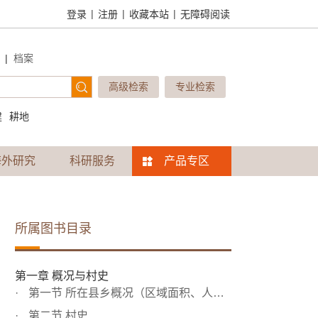
|
|
|
登录
注册
收藏本站
无障碍阅读
|
档案
高级检索
专业检索
建
耕地
海外研究
科研服务
产品专区
所属图书目录
第一章 概况与村史
第一节 所在县乡概况（区域面积、人口）
第二节 村史