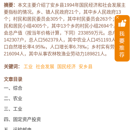
摘要：
本文主要介绍了安乡县1994年国民经济和社会发展主
要指标的情况。乡、镇人民政府21个，其中乡人民政府13
个；村民和居民委员会305个，其中村民委员会263个；村
民和居民小组4005个，其中13个乡的村民小组2694个。社
会总产值（按当年价格计算，下同）233859万元。总户数
142307户，总人口562379人，其中农业人口451193人；人
口自然增长率4.95‰，人口增长率6.78‰；乡村实有劳动力
216094人，其中从事农林牧渔业劳动力189821人。
关键词：
工业
社会发展
国民经济
安乡县
文章目录
一、综合
二、农业
三、工业
四、固定资产投资
五、运输邮电