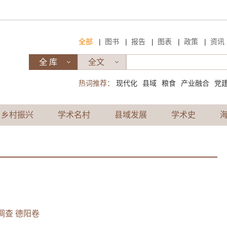
|
|
|
|
|
全部
图书
报告
图表
政策
资讯
热词推荐：
现代化
县域
粮食
产业融合
党
乡村振兴
学术名村
县域发展
学术史
调查 德阳卷