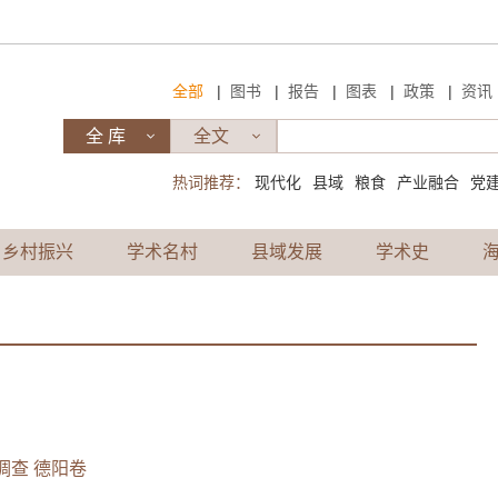
|
|
|
|
|
全部
图书
报告
图表
政策
资讯
热词推荐：
现代化
县域
粮食
产业融合
党
乡村振兴
学术名村
县域发展
学术史
调查 德阳卷