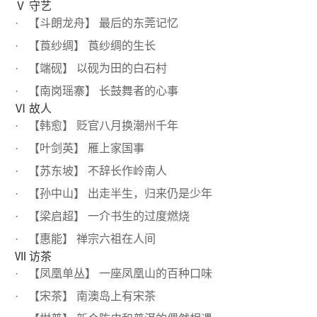
Ⅴ 守艺
【斗朗龙舟】 最后的东莞记忆
【莨纱绸】 莨纱绸的生长
【端砚】 以砚为田的白石村
【南岗瑶寨】 长鼓舞者的心事
Ⅵ 故人
【韩愈】 贬官八月换潮州千年
【叶剑英】 雁上家国事
【苏东坡】 不辞长作岭南人
【孙中山】 出走半生，归来仍是少年
【梁启超】 一介书生的过度燃烧
【惠能】 禅宗六祖在人间
Ⅶ 访茶
【凤凰单丛】 一座凤凰山的百种口味
【宋茶】 南澳岛上有宋茶