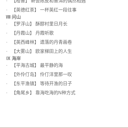
【柑普】 新会陈皮和普洱的偶然相遇
【英德红茶】 一杯英红一段往事
Ⅷ 问山
【罗浮山】 酥醪村里日月长
【丹霞山】 丹霞听歌
【英西峰林】 遗落的丹青画卷
【大雾山】 欧家梯田上的人生
Ⅸ 海岸
【平海古城】 最平静的海
【外伶仃岛】 伶仃洋里那一叹
【东平渔镇】 等待开渔的日子
【角尾乡】 靠海吃海的N种方式