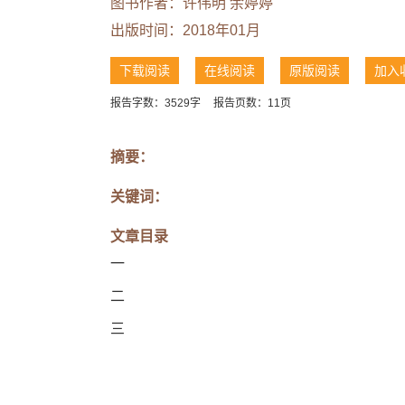
图书作者：许伟明 余婷婷
出版时间：2018年01月
下载阅读
在线阅读
原版阅读
加入
报告字数：3529字
报告页数：11页
摘要：
关键词：
文章目录
一
二
三