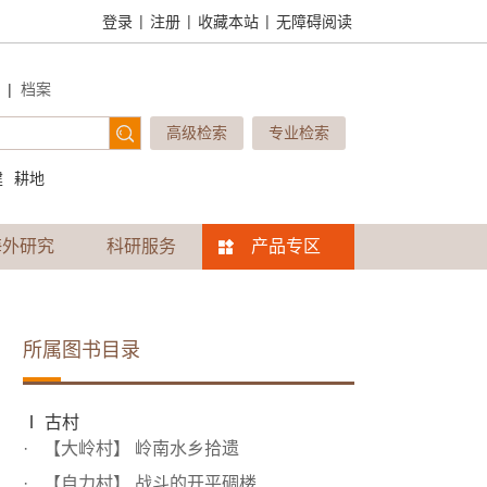
|
|
|
登录
注册
收藏本站
无障碍阅读
|
档案
高级检索
专业检索
建
耕地
海外研究
科研服务
产品专区
所属图书目录
Ⅰ 古村
【大岭村】 岭南水乡拾遗
【自力村】 战斗的开平碉楼