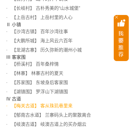
【长岐村】 古朴秀美的“山水城堡”
【上岳古村】 上岳村里的人心
Ⅱ 小镇
【沙湾古镇】 百年沙湾往事
【大鹏所城】 海上风云六百年
【龙湖古寨】 历久弥新的潮州小城
Ⅲ 客家围
【桥溪村】 百年桑梓情
【林寨】 林寨古村的夏天
【苏家围】 东坡身后客家围
【湖镇围】 罗浮山下湖镇围
Ⅳ 古道
【梅关古道】 客从珠玑巷里来
【郁南古水道】 兰寨码头上的聚散离合
【岐澳古道】 岐澳古道上的买办烟云