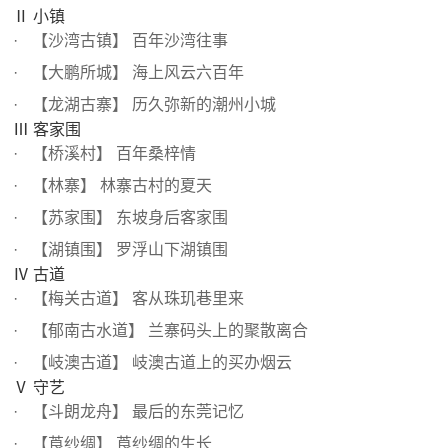
Ⅱ 小镇
【沙湾古镇】 百年沙湾往事
【大鹏所城】 海上风云六百年
【龙湖古寨】 历久弥新的潮州小城
Ⅲ 客家围
【桥溪村】 百年桑梓情
【林寨】 林寨古村的夏天
【苏家围】 东坡身后客家围
【湖镇围】 罗浮山下湖镇围
Ⅳ 古道
【梅关古道】 客从珠玑巷里来
【郁南古水道】 兰寨码头上的聚散离合
【岐澳古道】 岐澳古道上的买办烟云
Ⅴ 守艺
【斗朗龙舟】 最后的东莞记忆
【莨纱绸】 莨纱绸的生长