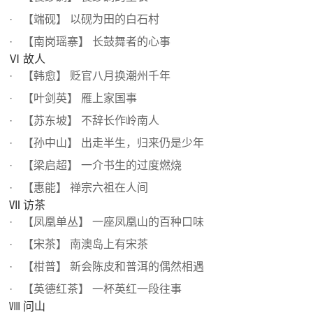
【端砚】 以砚为田的白石村
【南岗瑶寨】 长鼓舞者的心事
Ⅵ 故人
【韩愈】 贬官八月换潮州千年
【叶剑英】 雁上家国事
【苏东坡】 不辞长作岭南人
【孙中山】 出走半生，归来仍是少年
【梁启超】 一介书生的过度燃烧
【惠能】 禅宗六祖在人间
Ⅶ 访茶
【凤凰单丛】 一座凤凰山的百种口味
【宋茶】 南澳岛上有宋茶
【柑普】 新会陈皮和普洱的偶然相遇
【英德红茶】 一杯英红一段往事
Ⅷ 问山