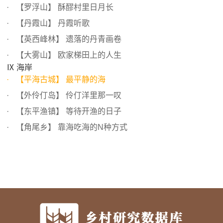
【罗浮山】 酥醪村里日月长
【丹霞山】 丹霞听歌
【英西峰林】 遗落的丹青画卷
【大雾山】 欧家梯田上的人生
Ⅸ 海岸
【平海古城】 最平静的海
【外伶仃岛】 伶仃洋里那一叹
【东平渔镇】 等待开渔的日子
【角尾乡】 靠海吃海的N种方式