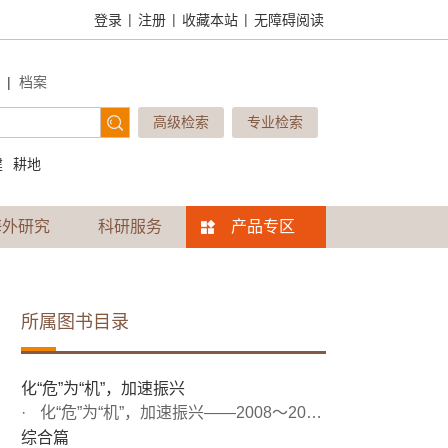
|
|
|
登录
注册
收藏本站
无障碍阅读
|
档案
高级检索
专业检索
建
耕地
海外研究
科研服务
产品专区
所属图书目录
化“危”为“机”，加速振兴
化“危”为“机”，加速振兴——2008～2009年东北地区经济...
综合篇