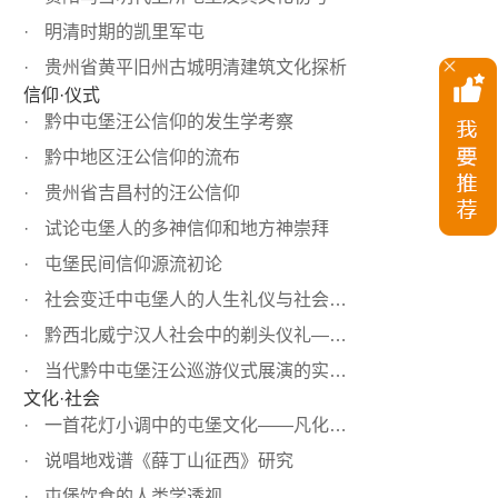
明清时期的凯里军屯
贵州省黄平旧州古城明清建筑文化探析
信仰·仪式
黔中屯堡汪公信仰的发生学考察
黔中地区汪公信仰的流布
贵州省吉昌村的汪公信仰
试论屯堡人的多神信仰和地方神崇拜
屯堡民间信仰源流初论
社会变迁中屯堡人的人生礼仪与社会网络建构——以结婚礼仪...
黔西北威宁汉人社会中的剃头仪礼——兼论卫所移民文化的移...
当代黔中屯堡汪公巡游仪式展演的实践逻辑及启示
文化·社会
一首花灯小调中的屯堡文化——凡化花灯小调《大闹元宵》的...
说唱地戏谱《薛丁山征西》研究
屯堡饮食的人类学透视