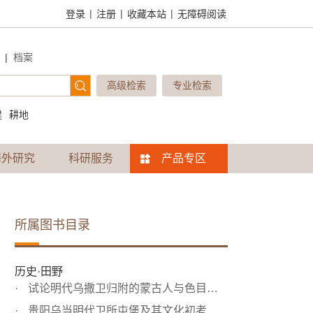
|
|
|
登录
注册
收藏本站
无障碍阅读
|
档案
高级检索
专业检索
建
耕地
海外研究
科研服务
产品专区
所属图书目录
历史·田野
试论明代乌撒卫归附的蒙古人与色目人——从《大明武德将军...
贵阳乌当明代卫所屯堡及其文化初考