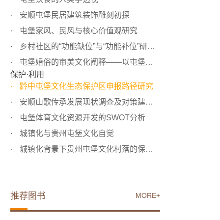
安顺屯堡民居建筑装饰雕刻初探
屯堡家风、民风与核心价值观研究
乡村社区的“功能缺位”与“功能补位”研究——以贵州省普...
屯堡婚俗的审美文化阐释——以屯堡村落时家屯为例
保护·利用
黔中屯堡文化生态保护区申报路径研究
安顺山歌传承发展现状调查及对策建议——以安顺屯堡山歌赛...
屯堡体育文化资源开发的SWOT分析
城镇化与贵州屯堡文化自觉
城镇化背景下贵州屯堡文化村落的保护与开发
推荐图书
MORE+