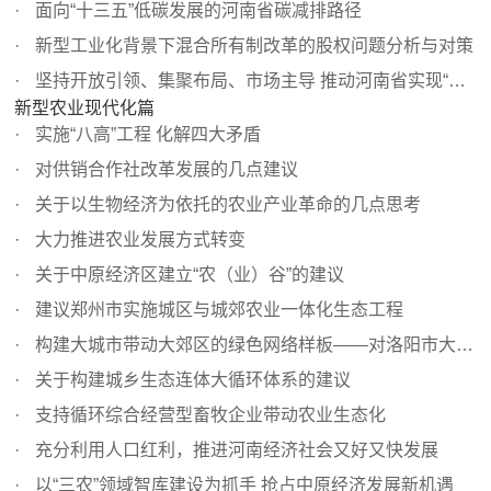
面向“十三五”低碳发展的河南省碳减排路径
新型工业化背景下混合所有制改革的股权问题分析与对策
坚持开放引领、集聚布局、市场主导 推动河南省实现“三化”...
新型农业现代化篇
实施“八高”工程 化解四大矛盾
对供销合作社改革发展的几点建议
关于以生物经济为依托的农业产业革命的几点思考
大力推进农业发展方式转变
关于中原经济区建立“农（业）谷”的建议
建议郑州市实施城区与城郊农业一体化生态工程
构建大城市带动大郊区的绿色网络样板——对洛阳市大生态建...
关于构建城乡生态连体大循环体系的建议
支持循环综合经营型畜牧企业带动农业生态化
充分利用人口红利，推进河南经济社会又好又快发展
以“三农”领域智库建设为抓手 抢占中原经济发展新机遇