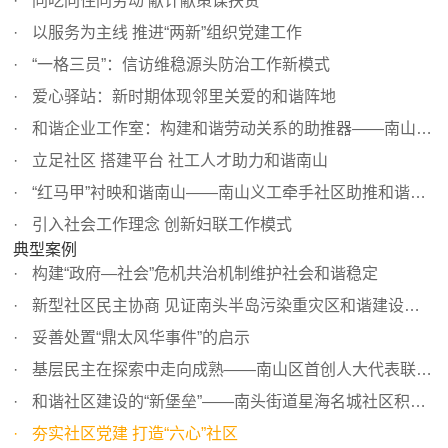
同吃同住同劳动 献计献策谋扶贫
以服务为主线 推进“两新”组织党建工作
“一格三员”：信访维稳源头防治工作新模式
爱心驿站：新时期体现邻里关爱的和谐阵地
和谐企业工作室：构建和谐劳动关系的助推器——南山区积极...
立足社区 搭建平台 社工人才助力和谐南山
“红马甲”衬映和谐南山——南山义工牵手社区助推和谐社区...
引入社会工作理念 创新妇联工作模式
典型案例
构建“政府—社会”危机共治机制维护社会和谐稳定
新型社区民主协商 见证南头半岛污染重灾区和谐建设成效
妥善处置“鼎太风华事件”的启示
基层民主在探索中走向成熟——南山区首创人大代表联络工作站
和谐社区建设的“新堡垒”——南头街道星海名城社区积极探...
夯实社区党建 打造“六心”社区