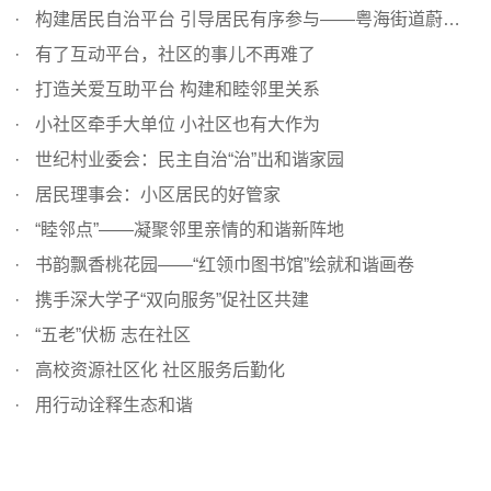
构建居民自治平台 引导居民有序参与——粤海街道蔚蓝海岸社...
有了互动平台，社区的事儿不再难了
打造关爱互助平台 构建和睦邻里关系
小社区牵手大单位 小社区也有大作为
世纪村业委会：民主自治“治”出和谐家园
居民理事会：小区居民的好管家
“睦邻点”——凝聚邻里亲情的和谐新阵地
书韵飘香桃花园——“红领巾图书馆”绘就和谐画卷
携手深大学子“双向服务”促社区共建
“五老”伏枥 志在社区
高校资源社区化 社区服务后勤化
用行动诠释生态和谐