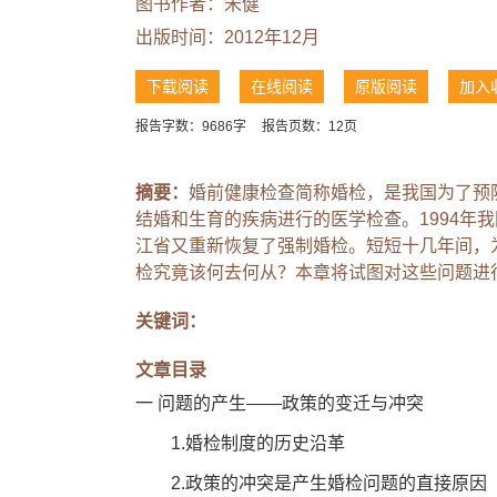
图书作者：
宋健
出版时间：2012年12月
下载阅读
在线阅读
原版阅读
加入
报告字数：9686字
报告页数：12页
摘要：
婚前健康检查简称婚检，是我国为了预
结婚和生育的疾病进行的医学检查。1994年我
江省又重新恢复了强制婚检。短短十几年间，
检究竟该何去何从？本章将试图对这些问题进
关键词：
文章目录
一 问题的产生——政策的变迁与冲突
1.婚检制度的历史沿革
2.政策的冲突是产生婚检问题的直接原因