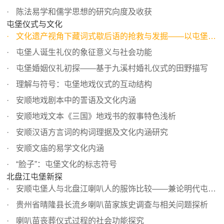
陈法易学和儒学思想的研究向度及收获
屯堡仪式与文化
文化遗产视角下藏词式歇后语的抢救与发掘——以屯堡人的“...
屯堡人诞生礼仪的象征意义与社会功能
屯堡婚姻仪礼初探——基于九溪村婚礼仪式的田野描写
理解与符号：屯堡地戏仪式的互动结构
安顺地戏剧本中的詈语及文化内涵
安顺地戏文本《三国》地戏书的叙事特色浅析
安顺汉语方言词的构词理据及文化内涵研究
安顺文庙的易学文化内涵
“脸子”：屯堡文化的标志符号
北盘江屯堡新探
安顺屯堡人与北盘江喇叭人的服饰比较——兼论明代屯军妇女...
贵州省晴隆县长流乡喇叭苗家族史调查与相关问题探析
喇叭苗丧葬仪式过程的社会功能探究