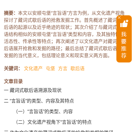
摘要：
本文以安顺屯堡“言旨语”方言为例，从文化遗产视角
探讨了藏词式歇后语的抢救发掘工作。首先概述了藏词式歇
后语的起源以及近乎绝迹的现状；其次介绍了与藏词式歇后
语结构相似的安顺屯堡“言旨语”类型和内容，及其独特性、
活态性、传承性等特点；再次阐述了以文化遗产对藏词式歇
后语展开抢救和发掘的路径；最后总结了藏词式歇后语抢救
发掘的当代意义，包括理论意义和现实意义两方面。
关键词：
文化遗产
屯堡
方言
歇后语
文章目录
一 藏词式歇后语溯源及现状
二 “言旨话”的类型、内容及其特点
（一）“言旨话”的类型、内容
（二）文化遗产视角下“言旨话”的特点