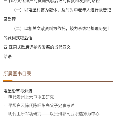
三 作为文化遗产的藏词式歇后语的抢救和发掘的路径
（一）以屯堡村寨为载体，及时对中老年人进行录音记
录整理
（二）以相关文献资料为依托，较为系统地整理历史上
的藏词式歇后语
四 藏词式歇后语抢救发掘的当代意义
结语
所属图书目录
屯堡沿革与源流
明代贵州上六卫屯田研究
平坝白云陈氏陈旺陈亮父子史事考述
明代卫所军功研究——以贵州都司武职选簿为中心