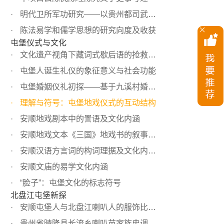
明代卫所军功研究——以贵州都司武职选簿为中心
陈法易学和儒学思想的研究向度及收获
屯堡仪式与文化
文化遗产视角下藏词式歇后语的抢救与发掘——以屯堡人的“...
屯堡人诞生礼仪的象征意义与社会功能
屯堡婚姻仪礼初探——基于九溪村婚礼仪式的田野描写
理解与符号：屯堡地戏仪式的互动结构
安顺地戏剧本中的詈语及文化内涵
安顺地戏文本《三国》地戏书的叙事特色浅析
安顺汉语方言词的构词理据及文化内涵研究
安顺文庙的易学文化内涵
“脸子”：屯堡文化的标志符号
北盘江屯堡新探
安顺屯堡人与北盘江喇叭人的服饰比较——兼论明代屯军妇女...
贵州省晴隆县长流乡喇叭苗家族史调查与相关问题探析