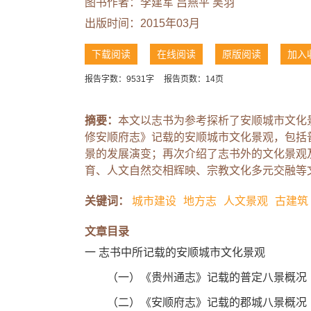
图书作者：李建军
吕燕平
吴羽
出版时间：2015年03月
下载阅读
在线阅读
原版阅读
加入
报告字数：9531字
报告页数：14页
摘要：
本文以志书为参考探析了安顺城市文化
修安顺府志》记载的安顺城市文化景观，包括
景的发展演变；再次介绍了志书外的文化景观
育、人文自然交相辉映、宗教文化多元交融等
关键词：
城市建设
地方志
人文景观
古建筑
文章目录
一 志书中所记载的安顺城市文化景观
（一）《贵州通志》记载的普定八景概况
（二）《安顺府志》记载的郡城八景概况