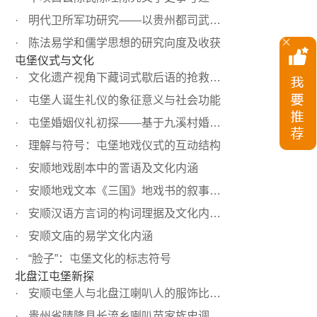
明代卫所军功研究——以贵州都司武职选簿为中心
陈法易学和儒学思想的研究向度及收获
屯堡仪式与文化
文化遗产视角下藏词式歇后语的抢救与发掘——以屯堡人的“...
屯堡人诞生礼仪的象征意义与社会功能
屯堡婚姻仪礼初探——基于九溪村婚礼仪式的田野描写
理解与符号：屯堡地戏仪式的互动结构
安顺地戏剧本中的詈语及文化内涵
安顺地戏文本《三国》地戏书的叙事特色浅析
安顺汉语方言词的构词理据及文化内涵研究
安顺文庙的易学文化内涵
“脸子”：屯堡文化的标志符号
北盘江屯堡新探
安顺屯堡人与北盘江喇叭人的服饰比较——兼论明代屯军妇女...
贵州省晴隆县长流乡喇叭苗家族史调查与相关问题探析