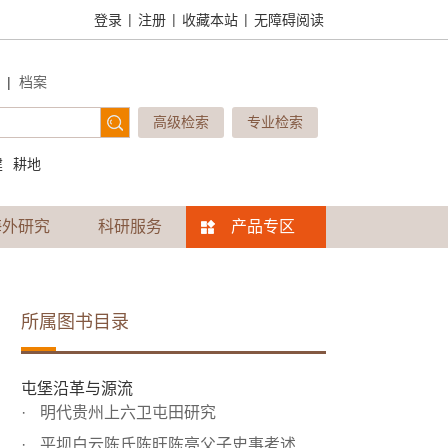
|
|
|
登录
注册
收藏本站
无障碍阅读
|
档案
高级检索
专业检索
建
耕地
海外研究
科研服务
产品专区
所属图书目录
屯堡沿革与源流
明代贵州上六卫屯田研究
平坝白云陈氏陈旺陈亮父子史事考述