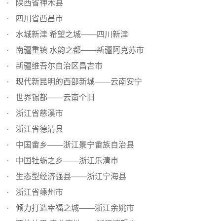
陕西省神木县
四川省西昌市
水城新津 希望之城——四川新津
南疆重镇 水韵之都——新疆阿克苏市
新疆维吾尔自治区昌吉市
现代新昆明的西部新城——云南安宁
世界锡都——云南个旧
浙江省慈溪市
浙江省德清县
中国畲乡——浙江景宁畲族自治县
中国牡蛎之乡——浙江乐清市
生态型经济强县——浙江宁海县
浙江省嵊州市
倾力打造幸福之城——浙江余姚市