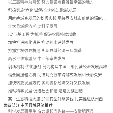
以三高精神为引领 努力建设老百姓最幸福的地方
积极实施“六化”战略 全力推进跨越发展
用统筹城乡发展的积极实践 承接西安城市价值的辐射带动
壮大县域经济 推动科学发展
以“五基工程”为抓手 促进农民持续增收
加快推进四化进程 推动神木跨越发展
抢抓扩权强县机遇 实现县域经济三年翻番
高水平统筹城乡 中西部率先发展
创新机制 优化服务 努力构建中国西部民营经济发展高地
借全国援疆之机 助推阿克苏市跨越式发展和长治久安
加快转变发展方式 实现锡都经济又好又快发展
推动科学发展 促进社会和谐 增进民族团结
高举生态科技大旗 加快转型升级步伐 扎实推进杭州西郊现代...
第四部分 中国县域经济推荐
科学发展惠民生 奋力崛起当先锋——安徽肥西县