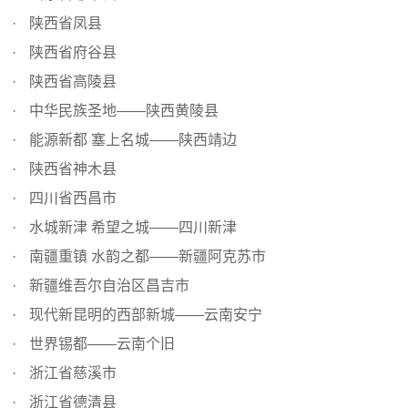
陕西省凤县
陕西省府谷县
陕西省高陵县
中华民族圣地——陕西黄陵县
能源新都 塞上名城——陕西靖边
陕西省神木县
四川省西昌市
水城新津 希望之城——四川新津
南疆重镇 水韵之都——新疆阿克苏市
新疆维吾尔自治区昌吉市
现代新昆明的西部新城——云南安宁
世界锡都——云南个旧
浙江省慈溪市
浙江省德清县