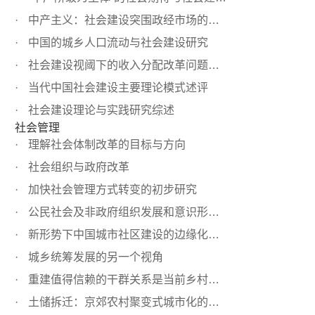
中产主义：社会建设突围政经市场的核心议题
中国的城乡人口流动与社会建设研究
社会建设视阈下的收入分配改革问题分析
当代中国社会建设主要理论模式述评
社会建设理论与实践研究综述
社会管理
理解社会体制改革的目标与方向
社会组织与政府改革
加快社会管理方式转变的初步研究
公民社会及非政府组织发展和意识形态挑战
新形势下中国城市社区建设的边缘化问题
城乡统筹发展的另一个视角
重建值得信赖的干群关系是当前乡村建设的当务之急——新农...
土储拆迁：京郊农村聚变式城市化的思考——依据朝阳区崔各...