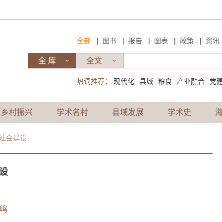
|
|
|
|
|
全部
图书
报告
图表
政策
资讯
热词推荐：
现代化
县域
粮食
产业融合
党
乡村振兴
学术名村
县域发展
学术史
社会建设
设
鸣