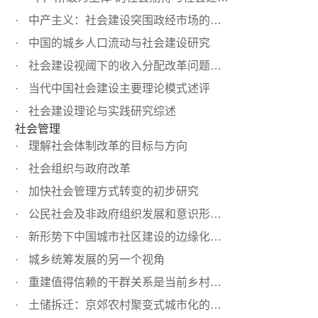
中产主义：社会建设突围政经市场的核心议题
中国的城乡人口流动与社会建设研究
社会建设视阈下的收入分配改革问题分析
当代中国社会建设主要理论模式述评
社会建设理论与实践研究综述
社会管理
理解社会体制改革的目标与方向
社会组织与政府改革
加快社会管理方式转变的初步研究
公民社会及非政府组织发展和意识形态挑战
新形势下中国城市社区建设的边缘化问题
城乡统筹发展的另一个视角
重建值得信赖的干群关系是当前乡村建设的当务之急——新农...
土储拆迁：京郊农村聚变式城市化的思考——依据朝阳区崔各...