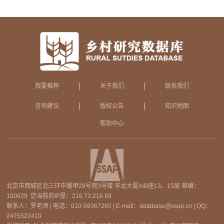
|
|
我要推荐
关于我们
联系我们
|
|
咨询建议
版权公告
知识地图
帮助中心
北京市西城区北三环中路甲29号院3号楼 华龙大厦A/B座13、15层 邮编：
100029 您当前的IP是：
216.73.216.89
联系人：罗老师 | 电话：010-59367265 | E-mail：database@ssap.cn | QQ：
2475522410