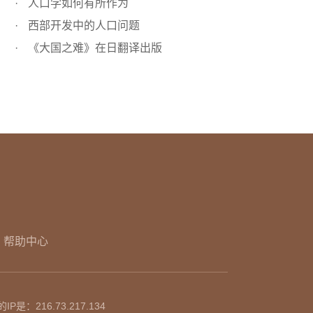
人口学如何有所作为
西部开发中的人口问题
《大国之难》在日翻译出版
帮助中心
的IP是：
216.73.217.134