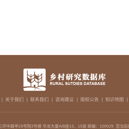
|
关于我们
|
联系我们
|
咨询建议
|
版权公告
|
知识地图
|
中路甲29号院3号楼 华龙大厦A/B座13、15层 邮编：100029 您当前