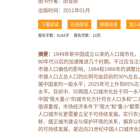
图书作者：田雪原
出版时间：2011年01月
下载阅读
在线阅读
原版阅读
加入
报告字数：8184字
报告页数：10页
摘要：
1949年新中国成立以来的人口城市化，
80年代以后的加速推进几个时期。不过应当注
市镇人口偏低的影响，1984和1986年的
市镇人口占总人口的比例可由目前的30%左右，上
展中国家的一般水平；2025年可上升到65
水平。目前中、印两国人口城市化处于同一水
中国“限大重小”的城市化方针符合人口多和“
值得重视，市场经济条件下“限大”和“重小”
人口城市化更需要立足于可持续发展。实行农
移，摆正城市建设与保护环境的关系，摒弃以
的可持续发展，是迈向21世纪中国人口城市化