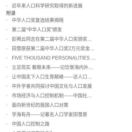
近年来人口科学研究取得的新进展
附录
中华人口奖复选结果揭晓
第二届“中华人口奖”颁发
彭珮云同志在第二届中华人口奖颁奖大会上的讲话
田雪原获第二届中华人口奖2万元奖金全部捐赠人口所
FIVE THOUSAND PERSONALITIES OF THE WORLD
立足现实 着眼未来——记饮誉海内外的人口学家田雪原研究员
让中国走下人口生育颠峰——访人口学家田雪原
中外学者共同探讨中国文化与人口发展
市场经济与人口控制机制——中国社会科学院人口研究所所长...
面向新世纪的我国人口对策
学海有舟——记著名人口学家田雪原
中国人口控制之路