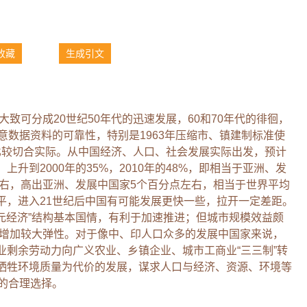
收藏
生成引文
大致可分成20世纪50年代的迅速发展，60和70年代的徘徊，
意数据资料的可靠性，特别是1963年压缩市、镇建制标准使
调整比较切合实际。从中国经济、人口、社会发展实际出发，预计
升到2000年的35%，2010年的48%，即相当于亚洲、发
%左右，高出亚洲、发展中国家5个百分点左右，相当于世界平均
平，进入21世纪后中国有可能发展更快一些，拉开一定差距。
二元经济”结构基本国情，有利于加速推进；但城市规模效益颇
都需增加较大弹性。对于像中、印人口众多的发展中国家来说，
业剩余劳动力向广义农业、乡镇企业、城市工商业“三三制”转
牺牲环境质量为代价的发展，谋求人口与经济、资源、环境等
的合理选择。