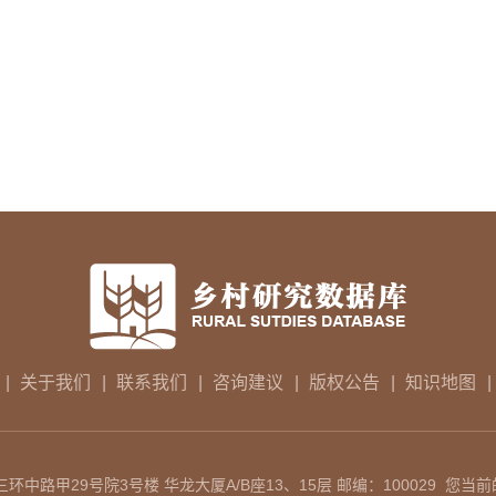
|
关于我们
|
联系我们
|
咨询建议
|
版权公告
|
知识地图
|
中路甲29号院3号楼 华龙大厦A/B座13、15层 邮编：100029 您当前