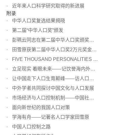
近年来人口科学研究取得的新进展
附录
中华人口奖复选结果揭晓
第二届“中华人口奖”颁发
彭珮云同志在第二届中华人口奖颁奖大会上的讲话
田雪原获第二届中华人口奖2万元奖金全部捐赠人口所
FIVE THOUSAND PERSONALITIES OF THE WORLD
立足现实 着眼未来——记饮誉海内外的人口学家田雪原研究员
让中国走下人口生育颠峰——访人口学家田雪原
中外学者共同探讨中国文化与人口发展
市场经济与人口控制机制——中国社会科学院人口研究所所长...
面向新世纪的我国人口对策
学海有舟——记著名人口学家田雪原
中国人口控制之路