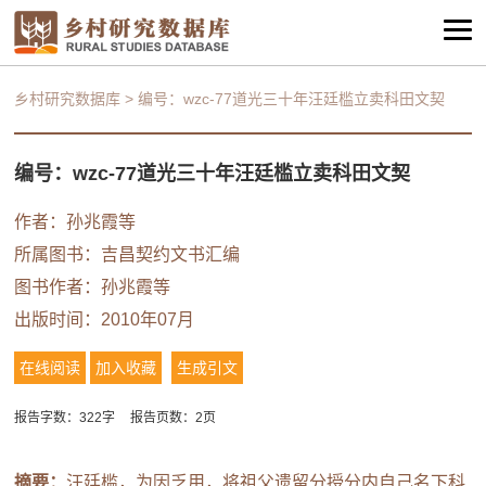
乡村研究数据库
>
编号：wzc-77道光三十年汪廷槛立卖科田文契
编号：wzc-77道光三十年汪廷槛立卖科田文契
作者：
孙兆霞等
所属图书：
吉昌契约文书汇编
图书作者：
孙兆霞等
出版时间：2010年07月
在线阅读
加入收藏
生成引文
报告字数：322字
报告页数：2页
摘要：
汪廷槛，为因乏用，将祖父遗留分授分内自己名下科