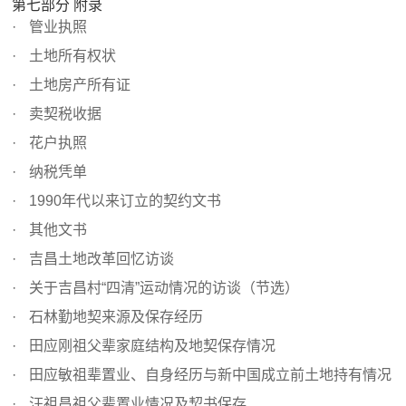
第七部分 附录
管业执照
土地所有权状
土地房产所有证
卖契税收据
花户执照
纳税凭单
1990年代以来订立的契约文书
其他文书
吉昌土地改革回忆访谈
关于吉昌村“四清”运动情况的访谈（节选）
石林勤地契来源及保存经历
田应刚祖父辈家庭结构及地契保存情况
田应敏祖辈置业、自身经历与新中国成立前土地持有情况
汪祖昌祖父辈置业情况及契书保存