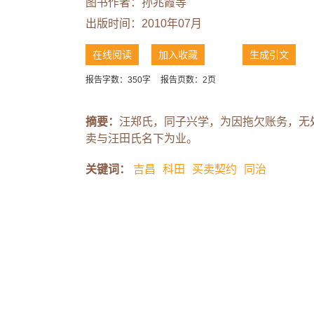
图书作者：
孙兆霞等
出版时间：2010年07月
在线阅读
加入收藏
生成引文
报告字数：350字
报告页数：2页
摘要：
汪郑氏，同子兴学，为因拖欠账务，无
卖与汪田氏名下为业。
关键词：
吉昌
科田
买卖契约
同治