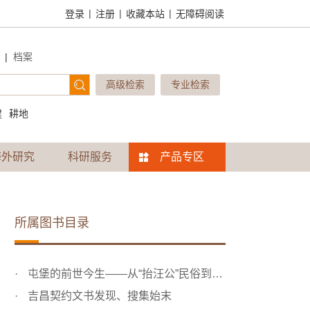
|
|
|
登录
注册
收藏本站
无障碍阅读
|
档案
高级检索
专业检索
建
耕地
海外研究
科研服务
产品专区
所属图书目录
屯堡的前世今生——从“抬汪公”民俗到吉昌契约文书的发现
吉昌契约文书发现、搜集始末