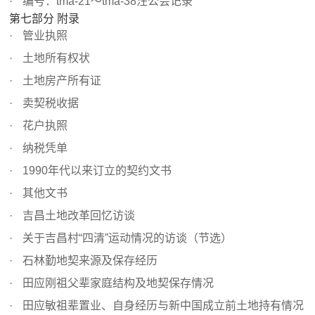
编号：tma-21～tma-38汪公会记录
第七部分 附录
管业执照
土地所有权状
土地房产所有证
卖契税收据
花户执照
纳税凭单
1990年代以来订立的契约文书
其他文书
吉昌土地改革回忆访谈
关于吉昌村“四清”运动情况的访谈（节选）
石林勤地契来源及保存经历
田应刚祖父辈家庭结构及地契保存情况
田应敏祖辈置业、自身经历与新中国成立前土地持有情况