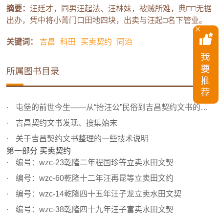
摘要：
汪廷才，同男汪起法、汪林妹，被贼所难，典□□无据
出办，凭中将小菁门口田地四块，出卖与汪起□名下管业。
关键词：
吉昌
科田
买卖契约
同治
所属图书目录
屯堡的前世今生——从“抬汪公”民俗到吉昌契约文书的发现
吉昌契约文书发现、搜集始末
关于吉昌契约文书整理的一些技术说明
第一部分 买卖契约
编号：wzc-23乾隆二年程国珍等立卖水田文契
编号：wzc-60乾隆十二年汪再昆等立卖田文约
编号：wzc-14乾隆四十五年汪子龙立卖水田文契
编号：wzc-38乾隆四十九年汪子富卖水田文契