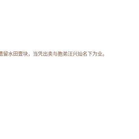
遗留水田壹块，当凭出卖与胞弟汪兴灿名下为业。