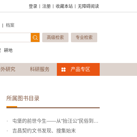
|
|
|
登录
注册
收藏本站
无障碍阅读
|
档案
高级检索
专业检索
建
耕地
海外研究
科研服务
产品专区
所属图书目录
屯堡的前世今生——从“抬汪公”民俗到吉昌契约文书的发现
吉昌契约文书发现、搜集始末