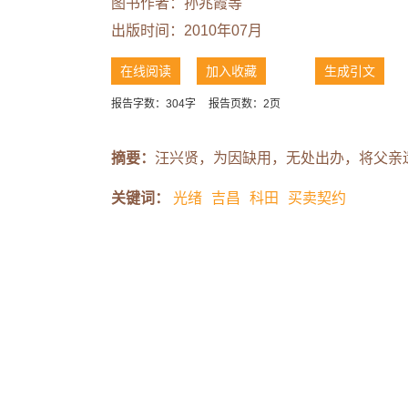
图书作者：
孙兆霞等
出版时间：2010年07月
在线阅读
加入收藏
生成引文
报告字数：304字
报告页数：2页
摘要：
汪兴贤，为因缺用，无处出办，将父亲
关键词：
光绪
吉昌
科田
买卖契约