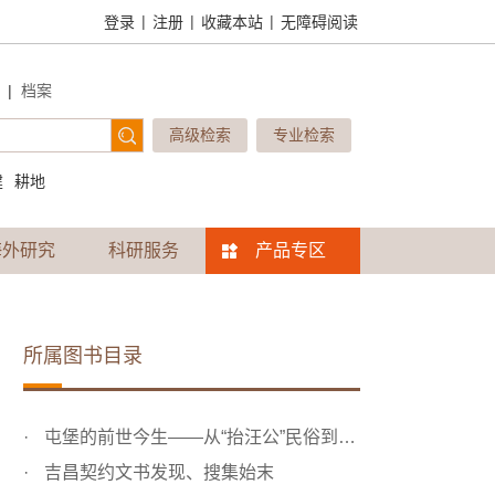
|
|
|
登录
注册
收藏本站
无障碍阅读
|
档案
高级检索
专业检索
建
耕地
海外研究
科研服务
产品专区
所属图书目录
屯堡的前世今生——从“抬汪公”民俗到吉昌契约文书的发现
吉昌契约文书发现、搜集始末