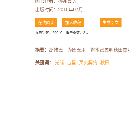
图书作者：
孙兆霞等
出版时间：2010年07月
在线阅读
加入收藏
生成引文
报告字数：290字
报告页数：2页
摘要：
胡韩氏，为因乏用，将本己置明秋田壹
关键词：
光绪
吉昌
买卖契约
秋田