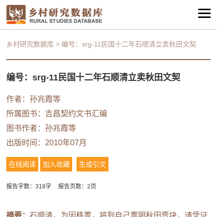
乡村研究数据库
>
编号：srg-11民国十二年石顺清立卖秋田文契
编号：srg-11民国十二年石顺清立卖秋田文契
作者：
孙兆霞等
所属图书：
吉昌契约文书汇编
图书作者：
孙兆霞等
出版时间：2010年07月
在线阅读
加入收藏
生成引文
报告字数：318字
报告页数：2页
摘要：
石顺清，为因移置，将到自己置明秋田壹块，请凭证