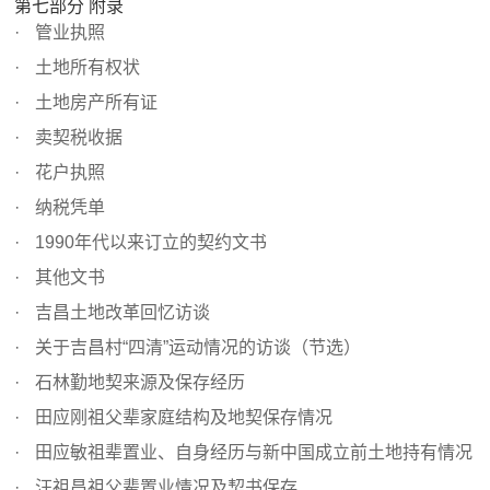
第七部分 附录
管业执照
土地所有权状
土地房产所有证
卖契税收据
花户执照
纳税凭单
1990年代以来订立的契约文书
其他文书
吉昌土地改革回忆访谈
关于吉昌村“四清”运动情况的访谈（节选）
石林勤地契来源及保存经历
田应刚祖父辈家庭结构及地契保存情况
田应敏祖辈置业、自身经历与新中国成立前土地持有情况
汪祖昌祖父辈置业情况及契书保存