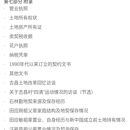
第七部分 附录
管业执照
土地所有权状
土地房产所有证
卖契税收据
花户执照
纳税凭单
1990年代以来订立的契约文书
其他文书
吉昌土地改革回忆访谈
关于吉昌村“四清”运动情况的访谈（节选）
石林勤地契来源及保存经历
田应刚祖父辈家庭结构及地契保存情况
田应敏祖辈置业、自身经历与新中国成立前土地持有情况
汪祖昌祖父辈置业情况及契书保存