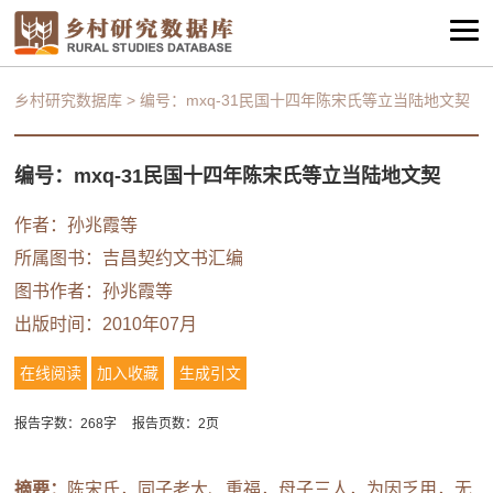
乡村研究数据库
>
编号：mxq-31民国十四年陈宋氏等立当陆地文契
编号：mxq-31民国十四年陈宋氏等立当陆地文契
作者：
孙兆霞等
所属图书：
吉昌契约文书汇编
图书作者：
孙兆霞等
出版时间：2010年07月
在线阅读
加入收藏
生成引文
报告字数：268字
报告页数：2页
摘要：
陈宋氏，同子老大、重福，母子三人，为因乏用，无