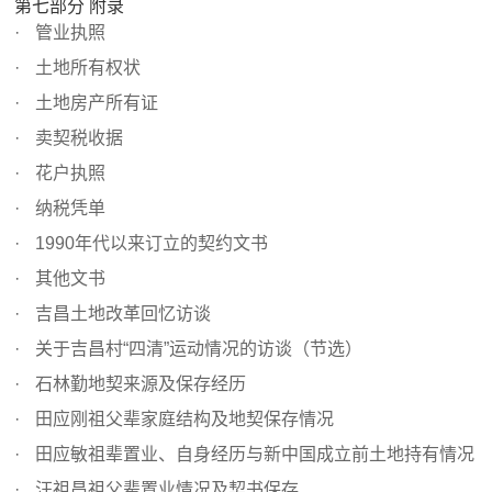
第七部分 附录
管业执照
土地所有权状
土地房产所有证
卖契税收据
花户执照
纳税凭单
1990年代以来订立的契约文书
其他文书
吉昌土地改革回忆访谈
关于吉昌村“四清”运动情况的访谈（节选）
石林勤地契来源及保存经历
田应刚祖父辈家庭结构及地契保存情况
田应敏祖辈置业、自身经历与新中国成立前土地持有情况
汪祖昌祖父辈置业情况及契书保存