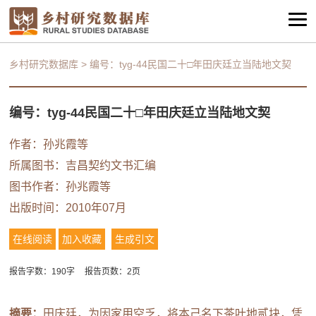
乡村研究数据库
>
编号：tyg-44民国二十□年田庆廷立当陆地文契
编号：tyg-44民国二十□年田庆廷立当陆地文契
作者：
孙兆霞等
所属图书：
吉昌契约文书汇编
图书作者：
孙兆霞等
出版时间：2010年07月
在线阅读
加入收藏
生成引文
报告字数：190字
报告页数：2页
摘要：
田庆廷，为因家用空乏，将本己名下茶叶地贰块，凭