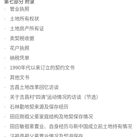
第七部分 附录
管业执照
土地所有权状
土地房产所有证
卖契税收据
花户执照
纳税凭单
1990年代以来订立的契约文书
其他文书
吉昌土地改革回忆访谈
关于吉昌村“四清”运动情况的访谈（节选）
石林勤地契来源及保存经历
田应刚祖父辈家庭结构及地契保存情况
田应敏祖辈置业、自身经历与新中国成立前土地持有情况
汪祖昌祖父辈置业情况及契书保存