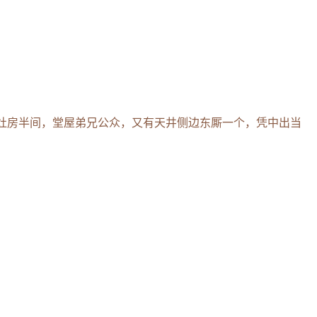
灶房半间，堂屋弟兄公众，又有天井侧边东厮一个，凭中出当