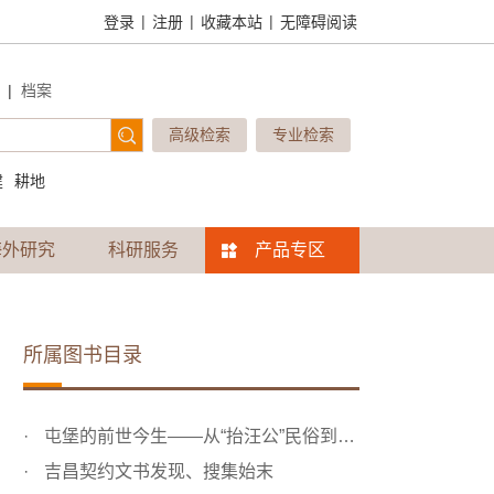
|
|
|
登录
注册
收藏本站
无障碍阅读
|
档案
高级检索
专业检索
建
耕地
海外研究
科研服务
产品专区
所属图书目录
屯堡的前世今生——从“抬汪公”民俗到吉昌契约文书的发现
吉昌契约文书发现、搜集始末