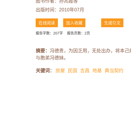
图书作者：
孙兆霞等
出版时间：2010年07月
在线阅读
加入收藏
生成引文
报告字数：207字
报告页数：2页
摘要：
冯德贵，为因乏用，无处出办，将本己
与胞弟冯德妹。
关键词：
房屋
民国
吉昌
地基
典当契约