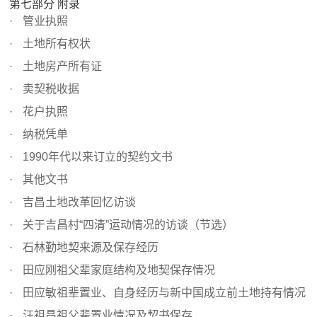
第七部分 附录
管业执照
土地所有权状
土地房产所有证
卖契税收据
花户执照
纳税凭单
1990年代以来订立的契约文书
其他文书
吉昌土地改革回忆访谈
关于吉昌村“四清”运动情况的访谈（节选）
石林勤地契来源及保存经历
田应刚祖父辈家庭结构及地契保存情况
田应敏祖辈置业、自身经历与新中国成立前土地持有情况
汪祖昌祖父辈置业情况及契书保存