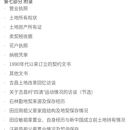
第七部分 附录
管业执照
土地所有权状
土地房产所有证
卖契税收据
花户执照
纳税凭单
1990年代以来订立的契约文书
其他文书
吉昌土地改革回忆访谈
关于吉昌村“四清”运动情况的访谈（节选）
石林勤地契来源及保存经历
田应刚祖父辈家庭结构及地契保存情况
田应敏祖辈置业、自身经历与新中国成立前土地持有情况
汪祖昌祖父辈置业情况及契书保存