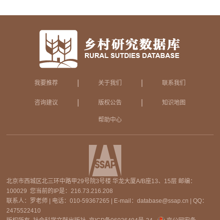
|
|
我要推荐
关于我们
联系我们
|
|
咨询建议
版权公告
知识地图
帮助中心
北京市西城区北三环中路甲29号院3号楼 华龙大厦A/B座13、15层 邮编：
100029 您当前的IP是：
216.73.216.208
联系人：罗老师 | 电话：010-59367265 | E-mail：database@ssap.cn | QQ：
2475522410