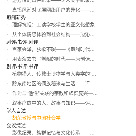
游方僧的山谷纪事——论人类学纪录片《峡谷纪事》、《雪山...
直播风潮对底层网络用户的异化——浅析纪录片《红毛皇帝》...
魁阁新秀
理解抗拒：工读学校学生的亚文化想象
从个体情感体验到社会结构——边沁与情感社会学
剧评/书评·剧评
百家会泽，弦歌不辍——《魁阁时代》剧评
用表演去书写魁阁的时代——原创话剧《魁阁时代》观后感
剧评/书评·书评
植物猎人、传教士博物学与人类学的“华西学派”——读《地...
黔东南地区的侗族稻米与生活——评《七十二寨稻作技术与文...
作为与“他性”关联的宗教和族群复兴——评梁永佳《一个中...
叙事疗愈中的人、故事与知识——评《癌病与持续性的痛——...
学人自述
胡荣教授与中国社会学
会议综述
影像纪录、族群记忆与文化传承——国际影视人类学论坛2018