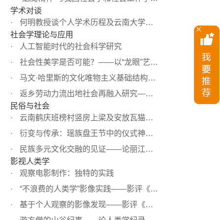
学术对谈
何明教授谈个人学术历程及云南大学民族学学科发展
社会学理论与应用
人工智能时代的社会科学研究
社会性美学是否可能？——以“龙眼”艺术驻地计划为例
马文·哈里斯的文化唯物主义基础结构决定论述评
返乡劳动力流出地社会再融入研究——基于2014年中国劳动力...
民俗与社会
云南鹤庆班榜村竖房上梁及安放瓦猫仪式的田野调查
衍变与传承：瑶族盘王节中的仪式神像画
民族多元文化交融的见证——论丽江壁画摹本的艺术特征及历...
影视人类学
观察电影制作：独特的实践
“不浪费的人类学”影像实践——影评《金翼山谷的冬至》
基于个人观察的影像发现——影评《宫墙之下》