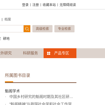
|
|
|
登录
注册
收藏本站
无障碍阅读
|
档案
高级检索
专业检索
建
耕地
海外研究
科研服务
产品专区
所属图书目录
魁阁学术
中国乡村研究的魁阁时期及其社区研究法的反思
“魁阁精神”与我国社会学和社会工作学科的发展