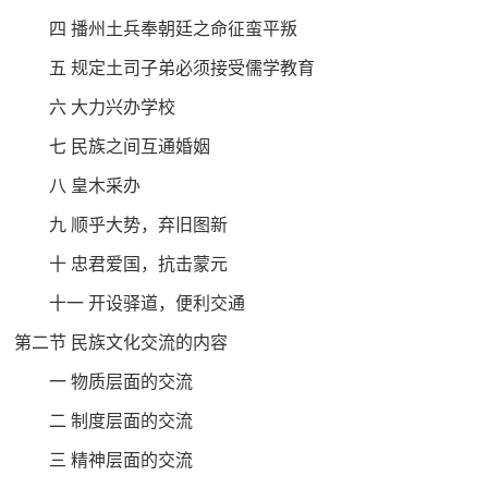
四 播州土兵奉朝廷之命征蛮平叛
五 规定土司子弟必须接受儒学教育
六 大力兴办学校
七 民族之间互通婚姻
八 皇木采办
九 顺乎大势，弃旧图新
十 忠君爱国，抗击蒙元
十一 开设驿道，便利交通
第二节 民族文化交流的内容
一 物质层面的交流
二 制度层面的交流
三 精神层面的交流