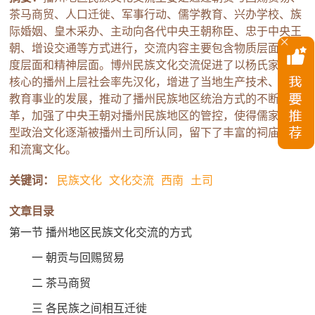
茶马商贸、人口迁徙、军事行动、儒学教育、兴办学校、族
际婚姻、皇木采办、主动向各代中央王朝称臣、忠于中央王
朝、增设交通等方式进行，交流内容主要包含物质层面、制
度层面和精神层面。博州民族文化交流促进了以杨氏家族为
核心的播州上层社会率先汉化，增进了当地生产技术、文化
教育事业的发展，推动了播州民族地区统治方式的不断变
革，加强了中央王朝对播州民族地区的管控，使得儒家伦理
型政治文化逐渐被播州土司所认同，留下了丰富的祠庙文化
和流寓文化。
关键词：
民族文化
文化交流
西南
土司
文章目录
第一节 播州地区民族文化交流的方式
一 朝贡与回赐贸易
二 茶马商贸
三 各民族之间相互迁徙