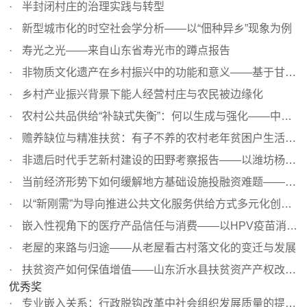
半封闭村庄的治理实践与转型
新型城市化的时空社会学分析——以“佃种异乡”现象为例
寿光之光——来自山东省寿光市的蹲点报告
非物质文化遗产在乡村振兴中的功能和意义——基于甘肃文县...
乡村产业振兴背景下能人经营村庄与农民被边缘化
农村公共品供给“补缺式失衡”：何以生成与强化——中部三...
赡养缺位与精准扶贫：有子不养的农村老年贫困户生活困境形...
非遗后时代手艺新村建设的田野考察报告——以潍坊杨家埠村...
当前经济形势下如何缓解地方基础设施投融资难题——基于中...
以“新刚需”为导向推进公共文化服务供给方式多元化创新—...
嵌入性视角下的医疗产品信任与消费——以HPV疫苗消费为例
老屋的来路与归途——从老屋看古村落文化的变迁与发展
扶贫资产如何保值增值——山东沂水县扶贫资产产权改革的有...
优秀奖
专业嵌入关系：行政脱钩改革中社会组织发展质量的提升路径