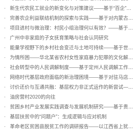
新生代农民工就业的新变化与对策建议——基于“百企”实地...
完善农企利益联结机制的探索与实践——基于对内蒙古杭锦后...
项目进村与微治理：村民小组治理何以有效？——基于涉农项...
广州中非家庭的子女抚育策略与社会认同研究
能量学视野下的乡村社会变迁与土地可持续——基于世遗古村...
为情所困——华北某省农村女性家庭暴力犯罪的文化解释（200...
社会转型中的人民调解制度——基于定州人民调解工作的田野...
网络时代基层政府面临的新治理困境——基于对驻马店市上蔡...
讨价还价与互通共融：基层权力非正式运作的新尝试——基于...
油房营村2020的向往
贫困乡村产业发展实践调查与发展机制研究——基于贵州省修...
基层扶贫中的“问题户”：生成逻辑与应对机制
革命老区贫困县脱贫工作的调研报告——以江西省上犹县为例