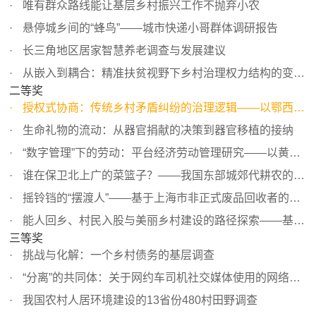
唯有群众路线能让基层乡村振兴工作不抛弃小农
悬停城乡间的“蜂鸟”——城市快递小哥群体调研报告
长三角地区居家智慧养老调查与发展建议
从嵌入到耦合：精准扶贫视野下乡村治理权力结构的变革——...
二等奖
授权式协商：传统乡村矛盾纠纷的治理逻辑——以鄂西余家桥...
生命礼物的流动：从器官捐献的决策到器官移植的接纳
“数字管理”下的劳动：平台经济劳动管理研究——以黄村“...
谁在保卫北上广的菜篮子？——我国东部城郊代耕农的夫妻生...
摇铃铛的“摆渡人”——基于上海市非正式废品回收者的调查
能人回乡、村民入股与美丽乡村建设的路径探索——基于鄂中...
三等奖
挑战与化解：一个乡村债务的基层调查
“分离”的共同体：关于网约车司机社交媒体使用的网络民族...
我国农村人居环境建设的13省份480村田野调查