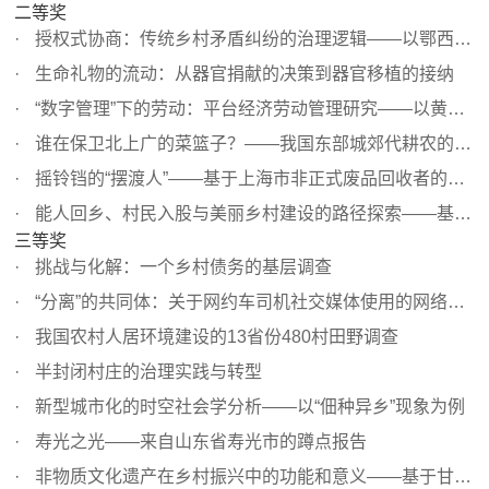
二等奖
授权式协商：传统乡村矛盾纠纷的治理逻辑——以鄂西余家桥...
生命礼物的流动：从器官捐献的决策到器官移植的接纳
“数字管理”下的劳动：平台经济劳动管理研究——以黄村“...
谁在保卫北上广的菜篮子？——我国东部城郊代耕农的夫妻生...
摇铃铛的“摆渡人”——基于上海市非正式废品回收者的调查
能人回乡、村民入股与美丽乡村建设的路径探索——基于鄂中...
三等奖
挑战与化解：一个乡村债务的基层调查
“分离”的共同体：关于网约车司机社交媒体使用的网络民族...
我国农村人居环境建设的13省份480村田野调查
半封闭村庄的治理实践与转型
新型城市化的时空社会学分析——以“佃种异乡”现象为例
寿光之光——来自山东省寿光市的蹲点报告
非物质文化遗产在乡村振兴中的功能和意义——基于甘肃文县...