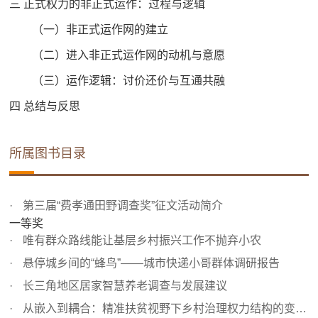
三 正式权力的非正式运作：过程与逻辑
（一）非正式运作网的建立
（二）进入非正式运作网的动机与意愿
（三）运作逻辑：讨价还价与互通共融
四 总结与反思
所属图书目录
第三届“费孝通田野调查奖”征文活动简介
一等奖
唯有群众路线能让基层乡村振兴工作不抛弃小农
悬停城乡间的“蜂鸟”——城市快递小哥群体调研报告
长三角地区居家智慧养老调查与发展建议
从嵌入到耦合：精准扶贫视野下乡村治理权力结构的变革——...