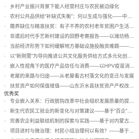
乡村产业振兴背景下能人经营村庄与农民被边缘化
农村公共品供给“补缺式失衡”：何以生成与强化——中部三...
赡养缺位与精准扶贫：有子不养的农村老年贫困户生活困境形...
非遗后时代手艺新村建设的田野考察报告——以潍坊杨家埠村...
当前经济形势下如何缓解地方基础设施投融资难题——基于中...
以“新刚需”为导向推进公共文化服务供给方式多元化创新—...
嵌入性视角下的医疗产品信任与消费——以HPV疫苗消费为例
老屋的来路与归途——从老屋看古村落文化的变迁与发展
扶贫资产如何保值增值——山东沂水县扶贫资产产权改革的有...
优秀奖
专业嵌入关系：行政脱钩改革中社会组织发展质量的提升路径
新生代农民工就业的新变化与对策建议——基于“百企”实地...
完善农企利益联结机制的探索与实践——基于对内蒙古杭锦后...
项目进村与微治理：村民小组治理何以有效？——基于涉农项...